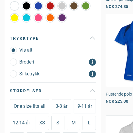
NOK 274.35
TRYKKTYPE
Vis alt
Broderi
Silketrykk
STØRRELSER
Pustende polo 
NOK 225.00
One size fits all
3-8 år
9-11 år
12-14 år
XS
S
M
L