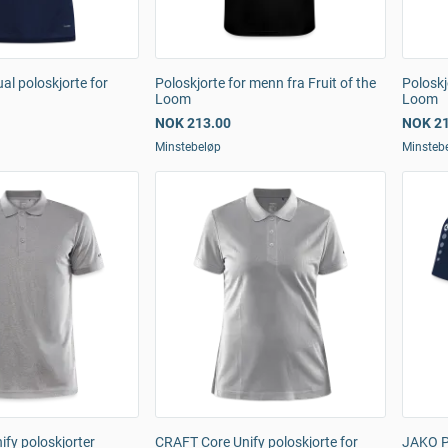
l poloskjorte for
Poloskjorte for menn fra Fruit of the
Poloskj
Loom
Loom
NOK 213.00
NOK 21
Minstebeløp
Minsteb
fy poloskjorter
CRAFT Core Unify poloskjorte for
JAKO P