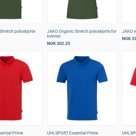
tretch poloskjorte
JAKO Organic Stretch poloskjorte for
JAKO Ic
kvinner
NOK 33
NOK 302.25
ntial Prime
UHLSPORT Essential Prime
UHLSPOR