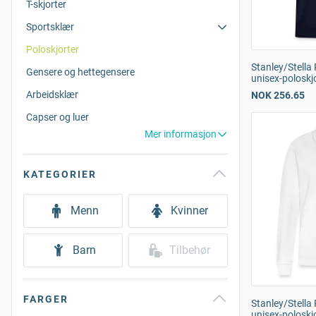
T-skjorter
Sportsklær
Poloskjorter
Stanley/Stell
Gensere og hettegensere
unisex-poloskj
Arbeidsklær
NOK 256.65
Capser og luer
Mer informasjon
KATEGORIER
Menn
Kvinner
Barn
Tilbehør
FARGER
Stanley/Stella
unisex-poloskj