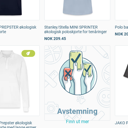
a PREPSTER økologisk
Stanley/Stella MINI SPRINTER
Polo ba
orte
økologisk poloskjorte for tenåringer
NOK 20
NOK 209.45
Avstemning
Finn ut mer
 Prepster økologisk
JAKO P
orte med lange ermer