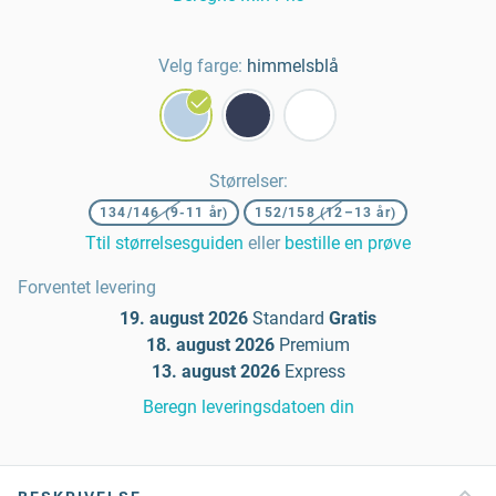
Velg farge:
himmelsblå
Størrelser
:
134/146 (9-11 år)
152/158 (12–13 år)
Ttil størrelsesguiden
eller
bestille en prøve
Forventet levering
19. august 2026
Standard
Gratis
18. august 2026
Premium
13. august 2026
Express
Beregn leveringsdatoen din