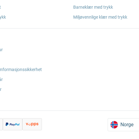
t
Barneklær med trykk
ykk
Miljøvennlige klær med trykk
ur
informasjonssikkerhet
år
r
Norge