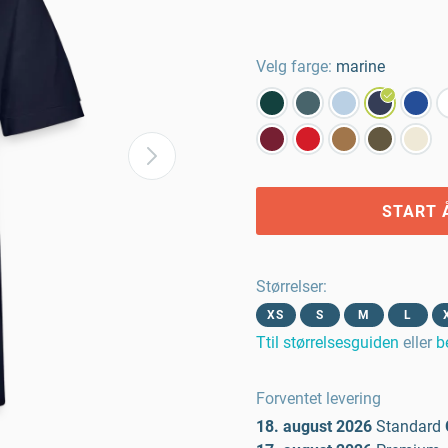
Velg farge:
marine
START 
Størrelser
:
XS
S
M
L
Ttil størrelsesguiden
eller
b
Forventet levering
18. august 2026
Standard