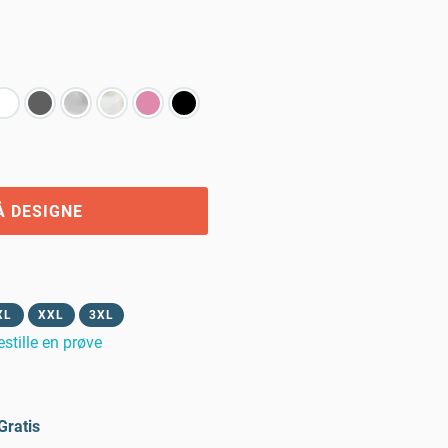
Å DESIGNE
XL
XXL
3XL
estille en prøve
Gratis