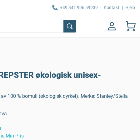
+49 341 996 59939
|
Kontakt
|
Hjelp
PREPSTER økologisk unisex-
 av 100 % bomull (økologisk dyrket). Merke: Stanley/Stella
mva.
n
ne Min Pris