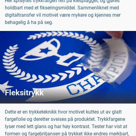
Her sprøytes trykkfargen rett på klesplagget, og gjøres
holdbart med et fikseringsmiddel. Sammenliknet med
digitaltransfer vil motivet være mykere og kjennes mer
behagelig å ha på seg.
Fleksitrykk
Dette er en trykketeknikk hvor motivet kuttes ut av glatt
fargefolie og deretter sveises på produktet. Trykkfargene
lyser med lett glans og har høy kontrast. Tester har vist at
formen og fargebriljansen på trykket ikke endres merkbart,