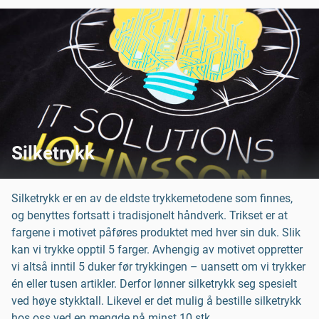
Silketrykk
Silketrykk er en av de eldste trykkemetodene som finnes,
og benyttes fortsatt i tradisjonelt håndverk. Trikset er at
fargene i motivet påføres produktet med hver sin duk. Slik
kan vi trykke opptil 5 farger. Avhengig av motivet oppretter
vi altså inntil 5 duker før trykkingen – uansett om vi trykker
én eller tusen artikler. Derfor lønner silketrykk seg spesielt
ved høye stykktall. Likevel er det mulig å bestille silketrykk
hos oss ved en mengde på minst 10 stk.