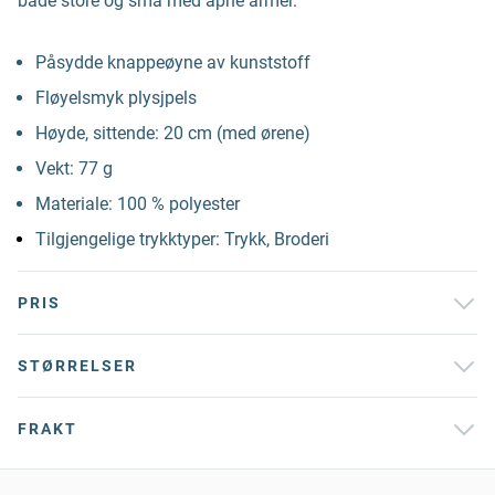
både store og små med åpne armer.
Påsydde knappeøyne av kunststoff
Fløyelsmyk plysjpels
Høyde, sittende: 20 cm (med ørene)
Vekt: 77 g
Materiale: 100 % polyester
Tilgjengelige trykktyper: Trykk, Broderi
PRIS
STØRRELSER
FRAKT