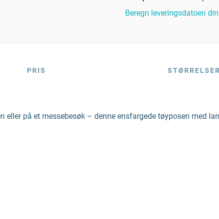
Beregn leveringsdatoen din
PRIS
STØRRELSE
kken eller på et messebesøk – denne ensfargede tøyposen med lange