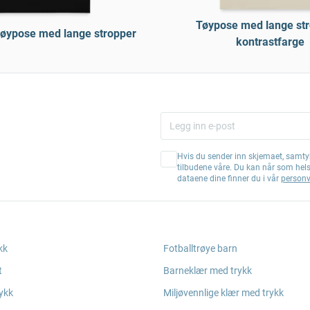
Tøypose med lange str
tøypose med lange stropper
kontrastfarge
Hvis du sender inn skjemaet, samtyk
tilbudene våre. Du kan når som hel
dataene dine finner du i vår
personv
kk
Fotballtrøye barn
t
Barneklær med trykk
ykk
Miljøvennlige klær med trykk