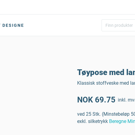
DESIGNE
Tøypose med la
Klassisk stoffveske med la
NOK 69.75
inkl. mv
ved 25 Stk. (Minstebeløp 50
exkl. silketrykk
Beregne Min