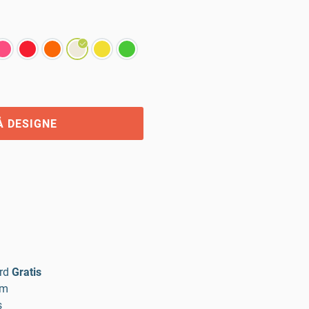
Å DESIGNE
rd
Gratis
um
s