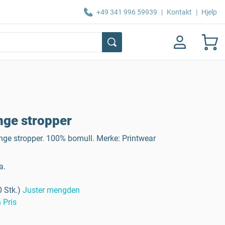
+49 341 996 59939
|
Kontakt
|
Hjelp
nge stropper
nge stropper. 100% bomull. Merke: Printwear
a.
 Stk.)
Juster mengden
 Pris