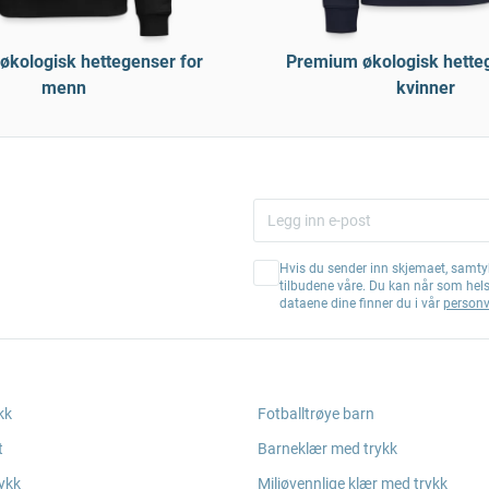
kologisk hettegenser for
Premium økologisk hette
menn
kvinner
Hvis du sender inn skjemaet, samtyk
tilbudene våre. Du kan når som hel
dataene dine finner du i vår
personv
kk
Fotballtrøye barn
t
Barneklær med trykk
ykk
Miljøvennlige klær med trykk