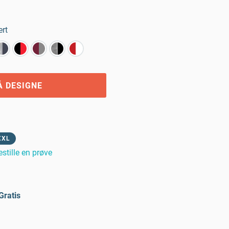
ert
Å DESIGNE
XXL
estille en prøve
Gratis