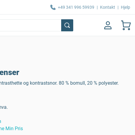
+49 341 996 59939
|
Kontakt
|
Hjelp
enser
trasthette og kontrastsnor. 80 % bomull, 20 % polyester.
mva.
n
ne Min Pris