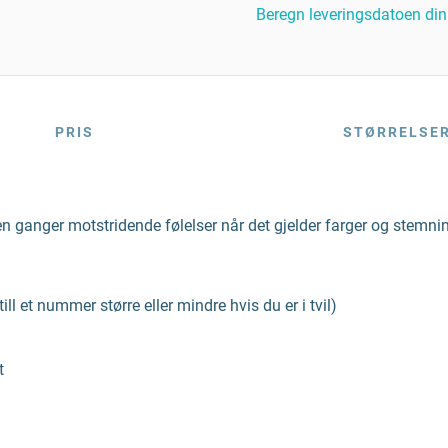
Beregn leveringsdatoen din
PRIS
STØRRELSE
en ganger motstridende følelser når det gjelder farger og stemn
ll et nummer større eller mindre hvis du er i tvil)
t