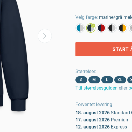
Velg farge:
marine/grå mel
START 
Størrelser
:
S
M
L
XL
Ttil størrelsesguiden
eller
b
Forventet levering
18. august 2026
Standard
17. august 2026
Premium
12. august 2026
Express