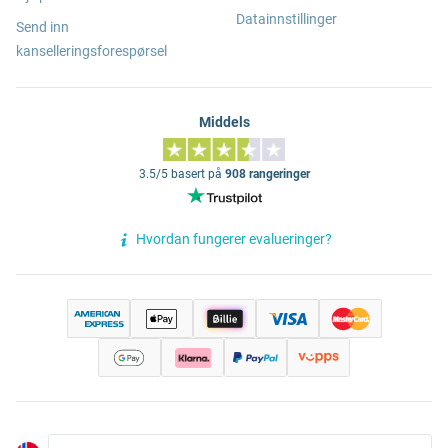
Datainnstillinger
Send inn
kanselleringsforespørsel
Middels
3.5/5 basert på
908 rangeringer
Hvordan fungerer evalueringer?