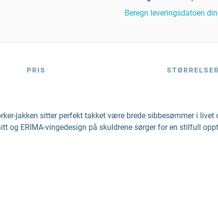
Beregn leveringsdatoen din
PRIS
STØRRELSE
r-jakken sitter perfekt takket være brede sibbesømmer i livet o
itt og ERIMA-vingedesign på skuldrene sørger for en stilfull op