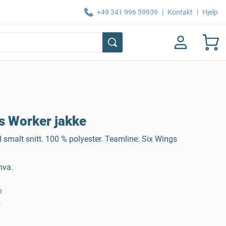
+49 341 996 59939
|
Kontakt
|
Hjelp
s Worker jakke
smalt snitt. 100 % polyester. Teamline: Six Wings
mva.
n
s