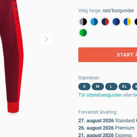
Velg farge:
rød/burgunder
START 
Størrelser
:
S
M
L
XL
Ttil størrelsesguiden
eller
b
Forventet levering
27. august 2026
Standard
26. august 2026
Premium
21. august 2026
Express