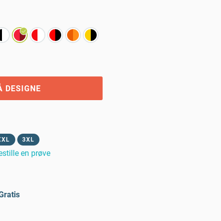
Å DESIGNE
XXL
3XL
estille en prøve
Gratis