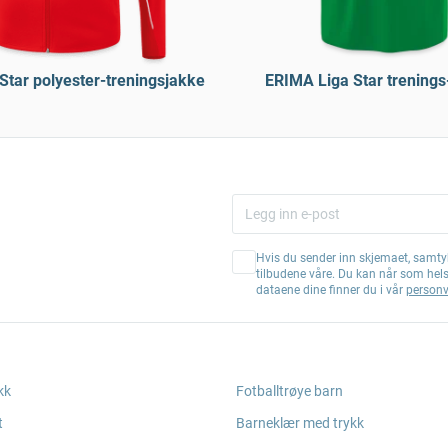
Star polyester-treningsjakke
ERIMA Liga Star trenings
Hvis du sender inn skjemaet, samtyk
tilbudene våre. Du kan når som hel
dataene dine finner du i vår
personv
kk
Fotballtrøye barn
t
Barneklær med trykk