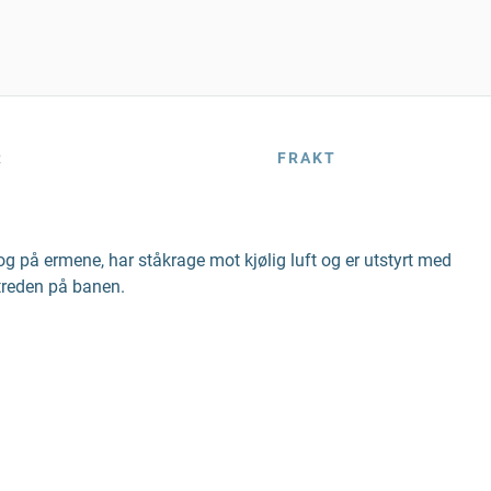
R
FRAKT
g på ermene, har ståkrage mot kjølig luft og er utstyrt med
ptreden på banen.