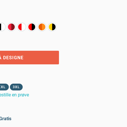
Å DESIGNE
XXL
3XL
estille en prøve
Gratis