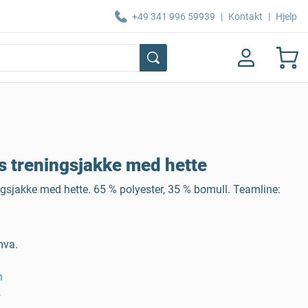
+49 341 996 59939
|
Kontakt
|
Hjelp
 treningsjakke med hette
ngsjakke med hette. 65 % polyester, 35 % bomull. Teamline:
mva.
n
s