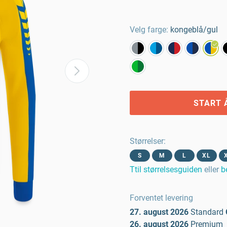
Velg farge:
kongeblå/gul
START 
Størrelser
:
S
M
L
XL
Ttil størrelsesguiden
eller
b
Forventet levering
27. august 2026
Standard
26. august 2026
Premium