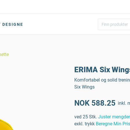
DESIGNE
hette
ERIMA Six Wings
Komfortabel og solid treni
Six Wings
NOK 588.25
inkl. 
ved 25 Stk.
Juster mengde
exkl. trykk
Beregne Min Pri