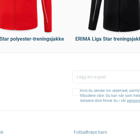
Star polyester-treningsjakke
ERIMA Liga Star treningsjak
Hvis du sender inn skjemaet, samtyk
tilbudene våre. Du kan når som hel
dataene dine finner du i vår
personv
kk
Fotballtrøye barn