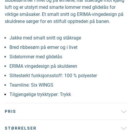
sibbesømmer i livet og på ermene, har ståkrage mot kjølig
luft og er utstyrt med smarte lommer med glidelås for
viktige småsaker. Et smalt snitt og ERIMA-vingedesign på
skuldrene sørger for en stilfull opptreden på banen.
Jakke med smalt snitt og ståkrage
Bred ribbesøm på ermer og i livet
Sidelommer med glidelås
ERIMA vingedesign på skulderen
Slitesterkt funksjonsstoff: 100 % polyester
Teamline: Six WINGS
Tilgjengelige trykktyper: Trykk
PRIS
STØRRELSER