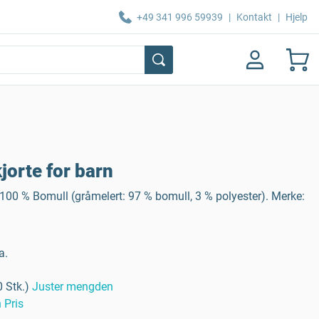
+49 341 996 59939
|
Kontakt
|
Hjelp
kjorte for barn
 100 % Bomull (gråmelert: 97 % bomull, 3 % polyester). Merke:
a.
 Stk.)
Juster mengden
 Pris