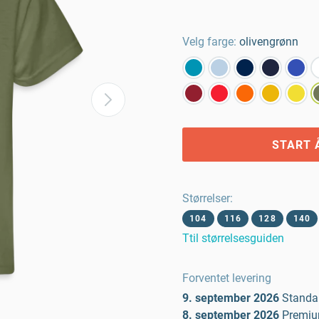
Velg farge:
olivengrønn
START 
Størrelser
:
104
116
128
140
Ttil størrelsesguiden
Forventet levering
9. september 2026
Standa
8. september 2026
Premi