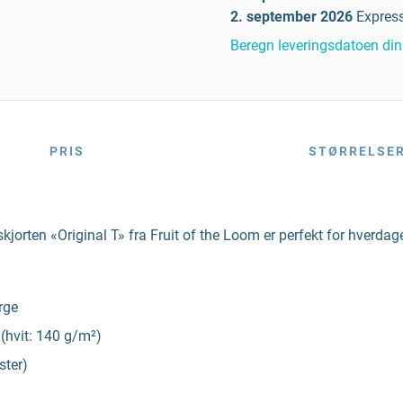
2. september 2026
Expres
Beregn leveringsdatoen din
PRIS
STØRRELSE
-skjorten «Original T» fra Fruit of the Loom er perfekt for hverda
rge
(hvit: 140 g/m²)
ster)