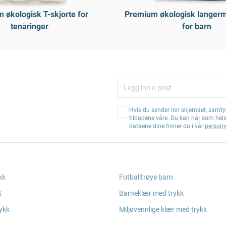
 økologisk T-skjorte for
Premium økologisk langerme
tenåringer
for barn
Hvis du sender inn skjemaet, samtyk
tilbudene våre. Du kan når som hel
dataene dine finner du i vår
personv
kk
Fotballtrøye barn
t
Barneklær med trykk
ykk
Miljøvennlige klær med trykk