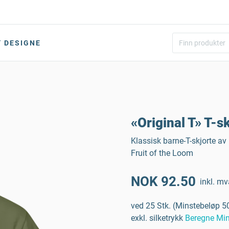
DESIGNE
«Original T» T-s
Klassisk barne-T-skjorte av
Fruit of the Loom
NOK 92.50
inkl. mv
ved 25 Stk. (Minstebeløp 50
exkl. silketrykk
Beregne Min