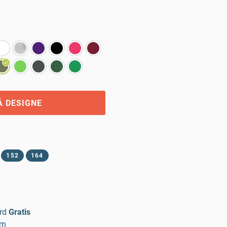
Å DESIGNE
152
164
rd
Gratis
um