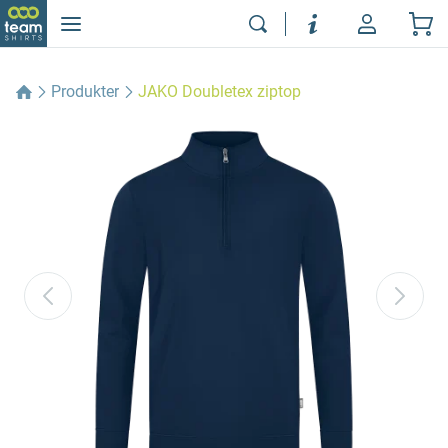
Produkter
JAKO Doubletex ziptop