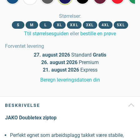
Størrelser
:
S
M
L
XL
XXL
3XL
4XL
5XL
Ttil størrelsesguiden
eller
bestille en prøve
Forventet levering
27. august 2026
Standard
Gratis
26. august 2026
Premium
21. august 2026
Express
Beregn leveringsdatoen din
BESKRIVELSE
JAKO Doubletex ziptop
Perfekt egnet som arbeidsplagg takket være stabile,