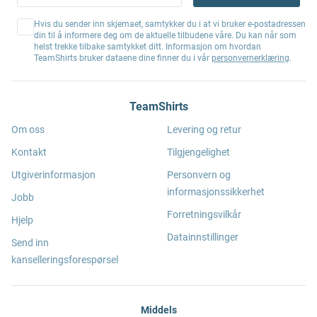
Hvis du sender inn skjemaet, samtykker du i at vi bruker e-postadressen
din til å informere deg om de aktuelle tilbudene våre. Du kan når som
helst trekke tilbake samtykket ditt. Informasjon om hvordan
TeamShirts bruker dataene dine finner du i vår
personvernerklæring
.
TeamShirts
Om oss
Levering og retur
Kontakt
Tilgjengelighet
Utgiverinformasjon
Personvern og
informasjonssikkerhet
Jobb
Forretningsvilkår
Hjelp
Datainnstillinger
Send inn
kanselleringsforespørsel
Middels