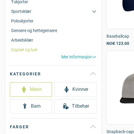
T-skjorter
Sportsklær
Poloskjorter
Gensere og hettegensere
Baseballcap
Arbeidsklær
NOK 123.00
Capser og luer
Mer informasjon
KATEGORIER
Menn
Kvinner
Barn
Tilbehør
FARGER
Snapback-cap