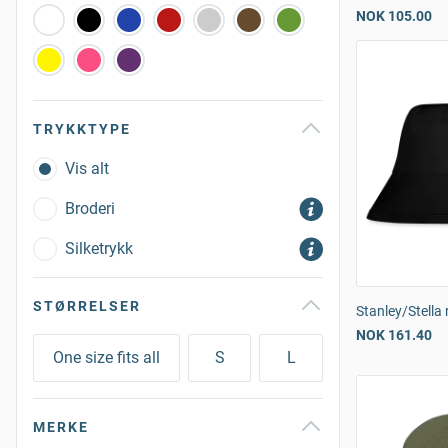
NOK 105.00
TRYKKTYPE
Vis alt
Broderi
Silketrykk
STØRRELSER
Stanley/Stella 
NOK 161.40
One size fits all
S
L
MERKE