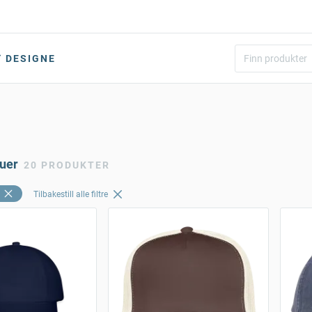
DESIGNE
luer
20 PRODUKTER
Tilbakestill alle filtre