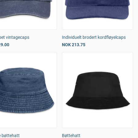
pet vintagecaps
Individuelt brodert kordfløyelcaps
9.00
NOK 213.75
 bøttehatt
Bøttehatt