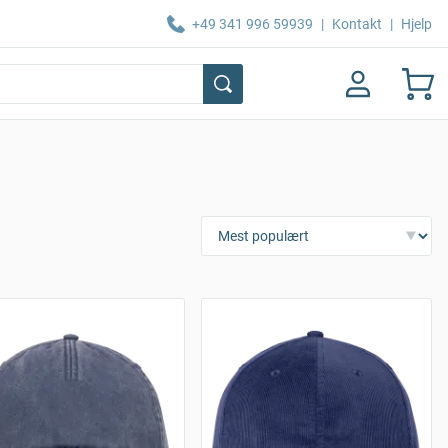
+49 341 996 59939
|
Kontakt
|
Hjelp