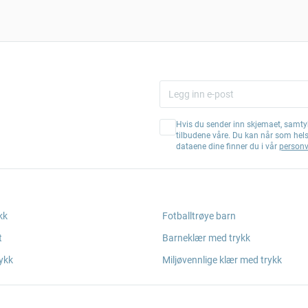
Hvis du sender inn skjemaet, samtyk
tilbudene våre. Du kan når som hel
dataene dine finner du i vår
personv
kk
Fotballtrøye barn
t
Barneklær med trykk
ykk
Miljøvennlige klær med trykk