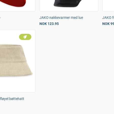
e
JAKO nakkevarmer med lue
JAKO f
NOK 123.95
NOK 99
fløyel bøttehatt