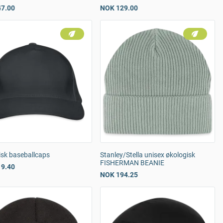
7.00
NOK 129.00
isk baseballcaps
Stanley/Stella unisex økologisk
FISHERMAN BEANIE
9.40
NOK 194.25