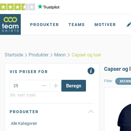
PRODUKTER
TEAMS
MOTIVER
Startside
Produkter
Menn
Capser og luer
Capser og 
VIS PRISER FOR
Filter:
MENN
Beregn
Stk. exkl. trykk
PRODUKTER
Alle Kategorier