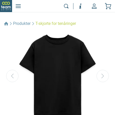
Produkter
T-skjorte for tenåringer