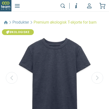
Produkter
Premium økologisk T-skjorte for barn
ØKOLOGISKE