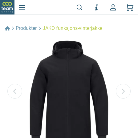
Produkter
JAKO funksjons-vinterjakke