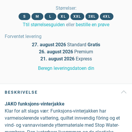
Størrelser
:
S
M
L
XL
XXL
3XL
4XL
Ttil størrelsesguiden
eller
bestille en prøve
Forventet levering
27. august 2026
Standard
Gratis
26. august 2026
Premium
21. august 2026
Express
Beregn leveringsdatoen din
BESKRIVELSE
JAKO funksjons-vinterjakke
Klar for alt slags vær: Funksjons-vinterjakken har
varmeisolerende vattering, quiltet innvendig fôring og et
vind- og vannavvisende yttermateriale med Stop Water-