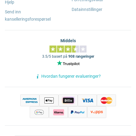
Hjelp
Datainnstillinger
Send inn
kanselleringsforespørsel
Middels
3.5/5 basert på
908 rangeringer
Hvordan fungerer evalueringer?