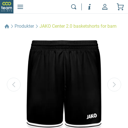
Produkter
JAKO Center 2.0 basketshorts for barn