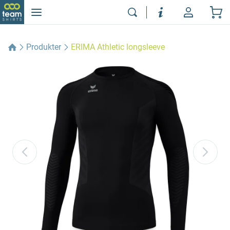
Produkter
ERIMA Athletic longsleeve