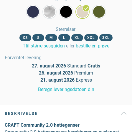
Størrelser
:
XS
S
M
L
XL
XXL
3XL
Ttil størrelsesguiden
eller
bestille en prøve
Forventet levering
27. august 2026
Standard
Gratis
26. august 2026
Premium
21. august 2026
Express
Beregn leveringsdatoen din
BESKRIVELSE
CRAFT Community 2.0 hettegenser