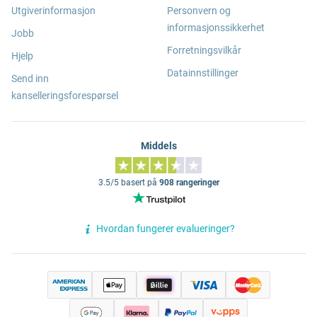
Utgiverinformasjon
Personvern og
informasjonssikkerhet
Jobb
Forretningsvilkår
Hjelp
Datainnstillinger
Send inn
kanselleringsforespørsel
Middels
3.5/5 basert på
908 rangeringer
Hvordan fungerer evalueringer?