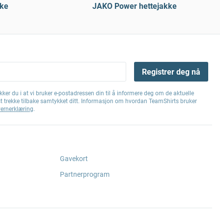
ke
JAKO Power hettejakke
Registrer deg nå
ker du i at vi bruker e-postadressen din til å informere deg om de aktuelle
st trekke tilbake samtykket ditt. Informasjon om hvordan TeamShirts bruker
ernerklæring
.
Gavekort
Partnerprogram