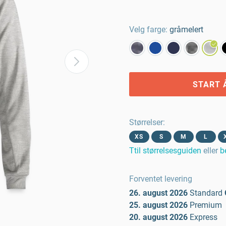
Velg farge:
gråmelert
START 
Størrelser
:
XS
S
M
L
Ttil størrelsesguiden
eller
b
Forventet levering
26. august 2026
Standard
25. august 2026
Premium
20. august 2026
Express