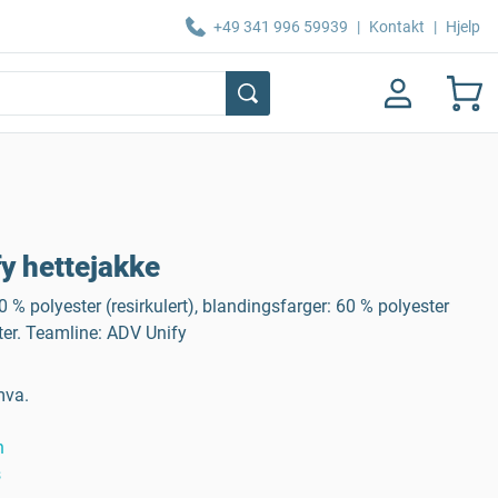
+49 341 996 59939
|
Kontakt
|
Hjelp
y hettejakke
 % polyester (resirkulert), blandingsfarger: 60 % polyester
ster. Teamline: ADV Unify
mva.
n
s