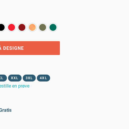
Å DESIGNE
XL
XXL
3XL
4XL
estille en prøve
Gratis