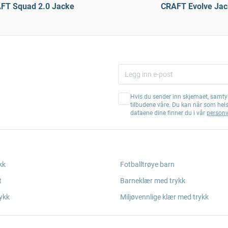
FT Squad 2.0 Jacke
CRAFT Evolve Jac
Hvis du sender inn skjemaet, samtyk
tilbudene våre. Du kan når som hel
dataene dine finner du i vår
personv
kk
Fotballtrøye barn
t
Barneklær med trykk
ykk
Miljøvennlige klær med trykk