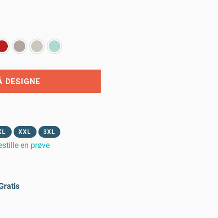
Å DESIGNE
XL
XXL
3XL
estille en prøve
Gratis