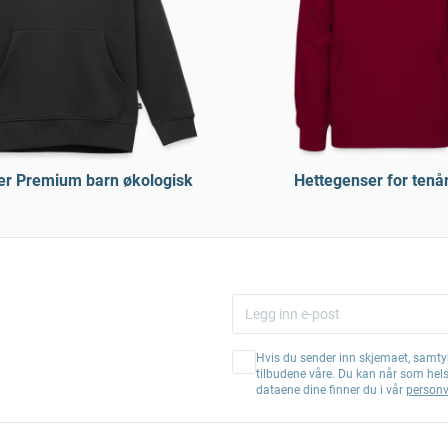
er Premium barn økologisk
Hettegenser for tenå
Hvis du sender inn skjemaet, samtyk
tilbudene våre. Du kan når som hel
dataene dine finner du i vår
personv