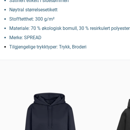
Satinert etikett i sidesømmen
Nøytral størrelsesetikett
Stofftetthet: 300 g/m²
Materiale: 70 % økologisk bomull, 30 % resirkulert polyester
Merke: SPREAD
Tilgjengelige trykktyper: Trykk, Broderi