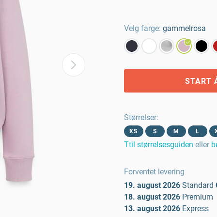
Velg farge:
gammelrosa
START 
Størrelser
:
XS
S
M
L
Ttil størrelsesguiden
eller
b
Forventet levering
19. august 2026
Standard
18. august 2026
Premium
13. august 2026
Express