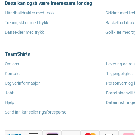
Dette kan også være interessant for deg
Håndballdrakter med trykk
Skiklær med try
Treningsklær med trykk
Basketball drak
Danseklær med trykk
Golfklær med tr
TeamShirts
Om oss
Levering og ret
Kontakt
Tilgjengelighet
Utgiverinformasjon
Personvern og 
Jobb
Forretningsvilk
Hjelp
Datainnstillinge
Send inn kanselleringsforespørsel