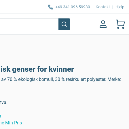
+49 341 996 59939
|
Kontakt
|
Hjelp
sk genser for kvinner
av 70 % økologisk bomull, 30 % resirkulert polyester. Merke:
mva.
n
ne Min Pris