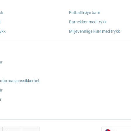
kk
Fotballtrøye barn
t
Barneklær med trykk
ykk
Miljøvennlige klær med trykk
ur
informasjonssikkerhet
år
r